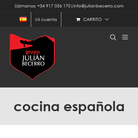
Saltar
Llámanos: +34 917 056 170|info@julianbecerro.com
al
contenido
CARRITO
Mi cuenta
cocina española