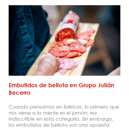
Embutidos de bellota en Grupo Julián
Becerro
Embutidos de bellota en Grupo Julián
Becerro
Cuando pensamos en ibéricos, lo primero que
nos viene a la mente es el jamón: rey
indiscutible en esta categoría. Sin embargo,
los embutidos de bellota son una apuesta