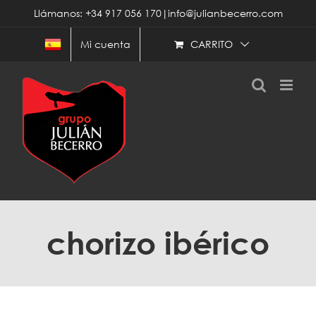
Saltar
Llámanos: +34 917 056 170|info@julianbecerro.com
al
contenido
CARRITO
Mi cuenta
chorizo ibérico