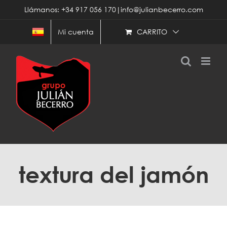
Saltar
Llámanos: +34 917 056 170|info@julianbecerro.com
al
contenido
CARRITO
Mi cuenta
textura del jamón