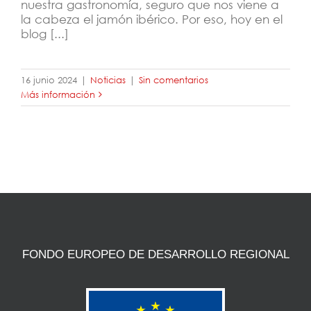
nuestra gastronomía, seguro que nos viene a
la cabeza el jamón ibérico. Por eso, hoy en el
blog [...]
16 junio 2024
|
Noticias
|
Sin comentarios
Más información
FONDO EUROPEO DE DESARROLLO REGIONAL