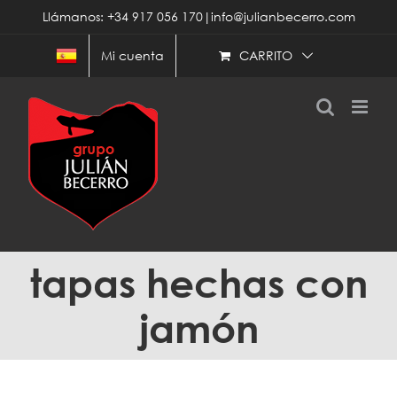
Saltar
Llámanos: +34 917 056 170|info@julianbecerro.com
al
contenido
CARRITO
Mi cuenta
tapas hechas con
jamón