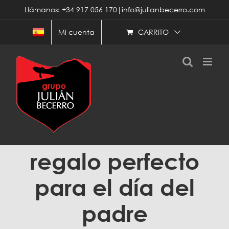
Saltar
Llámanos: +34 917 056 170|info@julianbecerro.com
al
contenido
CARRITO
Mi cuenta
regalo perfecto
para el día del
padre