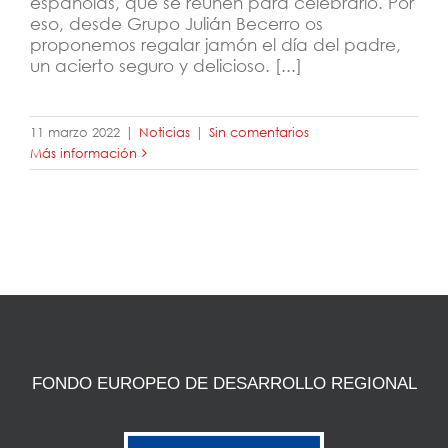
españolas, que se reúnen para celebrarlo. Por
eso, desde Grupo Julián Becerro os
proponemos regalar jamón el día del padre,
un acierto seguro y delicioso. [...]
11 marzo 2022
|
Noticias
|
Sin comentarios
Más información
FONDO EUROPEO DE DESARROLLO REGIONAL