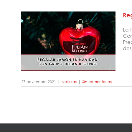
Re
La 
Com
Pre
Regalar jamón en Navidad para
des
acertar
27 noviembre 2021
|
Noticias
|
Sin comentarios