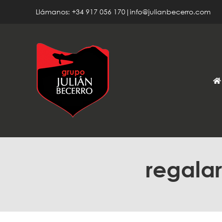
Saltar
Llámanos: +34 917 056 170|info@julianbecerro.com
al
contenido
regala