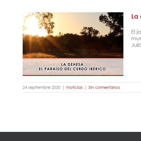
La 
El 
mun
Jul
La dehesa: el paraíso del cerdo
ibérico
24 septiembre 2020
|
Noticias
|
Sin comentarios