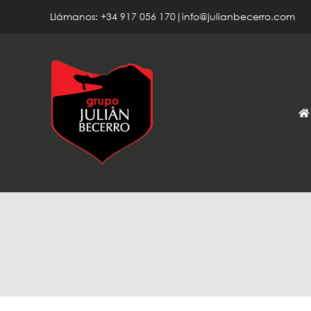
Saltar
Llámanos: +34 917 056 170|info@julianbecerro.com
al
contenido