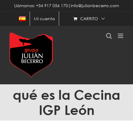
Saltar
Llámanos: +34 917 056 170|info@julianbecerro.com
al
contenido
CARRITO
Mi cuenta
qué es la Cecina
IGP León