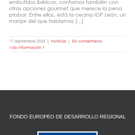
embutidos ibéricos, contamos también con
otras opciones gourmet que merece la pena
probar. Entre ellas, está la cecina IGP León, un
manjar del que hablamos [...]
17 septiembre 2022
|
Noticias
|
Sin comentarios
Más información
FONDO EUROPEO DE DESARROLLO REGIONAL