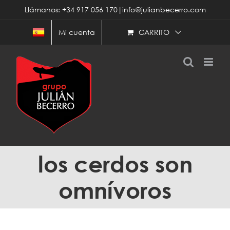
Saltar
Llámanos: +34 917 056 170|info@julianbecerro.com
al
contenido
CARRITO
Mi cuenta
los cerdos son
omnívoros