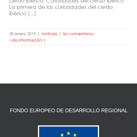
cerdo ibérico. Curiosidades del cerdo ibérico
La primera de las curiosidades del cerdo
ibérico [...]
28 enero 2019
|
Noticias
|
Sin comentarios
Más información
FONDO EUROPEO DE DESARROLLO REGIONAL