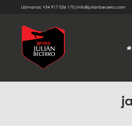
Saltar
Llámanos: +34 917 056 170|info@julianbecerro.com
al
contenido
j