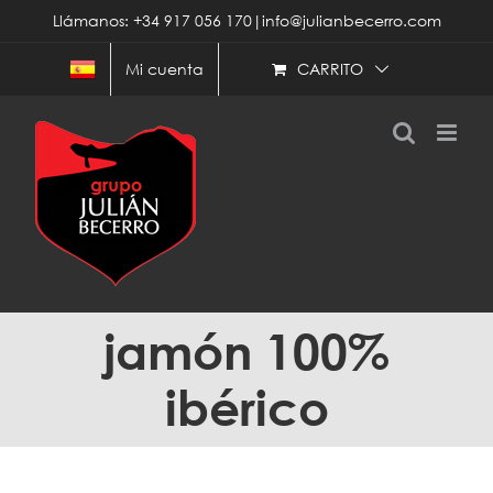
Saltar
Llámanos: +34 917 056 170|info@julianbecerro.com
al
contenido
CARRITO
Mi cuenta
jamón 100%
ibérico