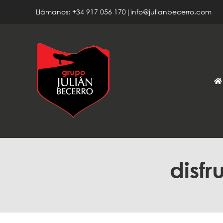
Saltar
Llámanos: +34 917 056 170|info@julianbecerro.com
al
contenido
disfr