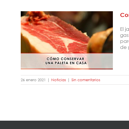
Co
El 
gas
par
Conservar una paleta en casa
de 
26 enero 2021
|
Noticias
|
Sin comentarios