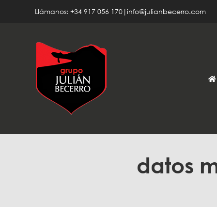
Saltar
Llámanos: +34 917 056 170|info@julianbecerro.com
al
contenido
datos m