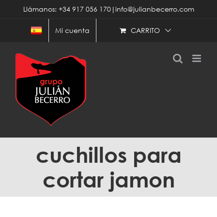
Saltar
Llámanos: +34 917 056 170|info@julianbecerro.com
al
contenido
CARRITO
Mi cuenta
cuchillos para
cortar jamon