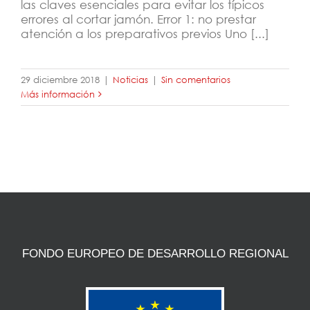
las claves esenciales para evitar los típicos
errores al cortar jamón. Error 1: no prestar
atención a los preparativos previos Uno [...]
29 diciembre 2018
|
Noticias
|
Sin comentarios
Más información
FONDO EUROPEO DE DESARROLLO REGIONAL