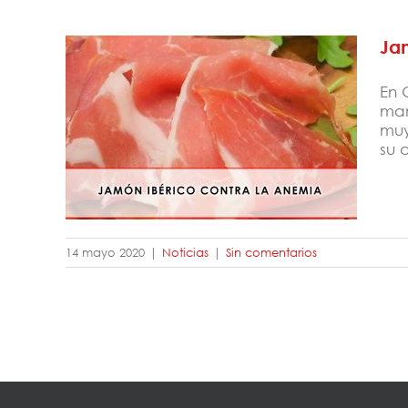
Ja
En 
man
muy
Jamón ibérico contra la anemia
su 
14 mayo 2020
|
Noticias
|
Sin comentarios