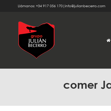
Saltar
Llámanos: +34 917 056 170|info@julianbecerro.com
al
contenido
comer Ja