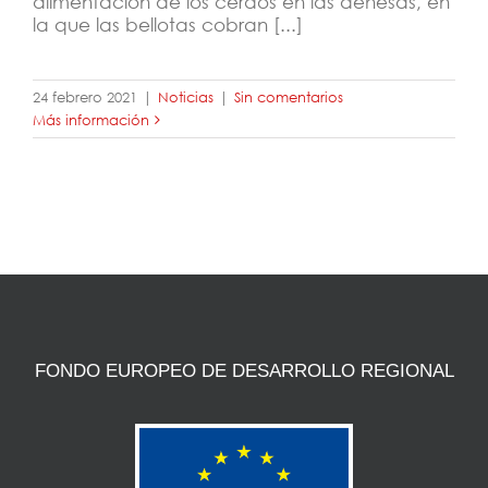
alimentación de los cerdos en las dehesas, en
la que las bellotas cobran [...]
24 febrero 2021
|
Noticias
|
Sin comentarios
Más información
FONDO EUROPEO DE DESARROLLO REGIONAL