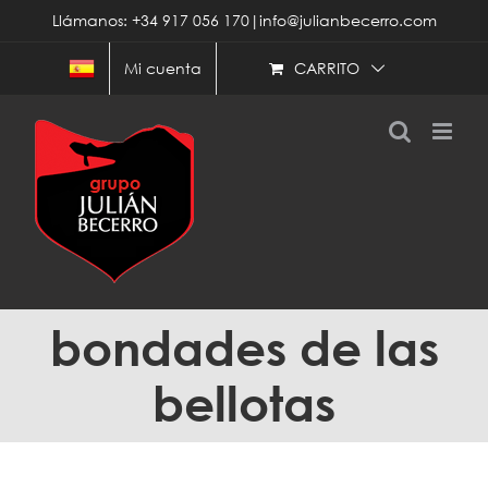
Saltar
Llámanos: +34 917 056 170|info@julianbecerro.com
al
contenido
CARRITO
Mi cuenta
bondades de las
bellotas