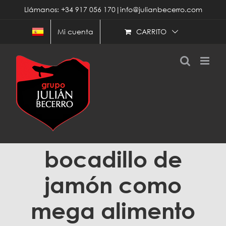
Saltar
Llámanos: +34 917 056 170|info@julianbecerro.com
al
contenido
CARRITO
Mi cuenta
bocadillo de
jamón como
mega alimento