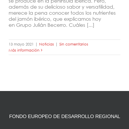
se produce en la península ibérica. Pero,
además de su delicioso sabor y versatilidad,
merece la pena conocer todos los nutrientes
del jamón ibérico, que explicamos hoy
en Grupo Julián Becerro. Cuáles [...]
13 mayo 2021
|
Noticias
|
Sin comentarios
Más información
FONDO EUROPEO DE DESARROLLO REGIONAL