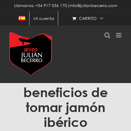
Saltar
Llámanos: +34 917 056 170|info@julianbecerro.com
al
contenido
CARRITO
Mi cuenta
beneficios de
tomar jamón
ibérico