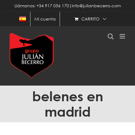
Saltar
Llámanos: +34 917 056 170|info@julianbecerro.com
al
contenido
CARRITO
Mi cuenta
belenes en
madrid