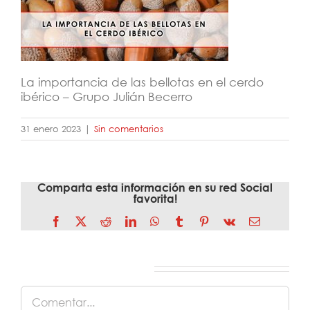
La importancia de las bellotas en el cerdo
ibérico – Grupo Julián Becerro
31 enero 2023
|
Sin comentarios
Comparta esta información en su red Social
favorita!
Facebook
X
Reddit
LinkedIn
WhatsApp
Tumblr
Pinterest
Vk
Correo
electrónico
Deja tu comentario
Comentar