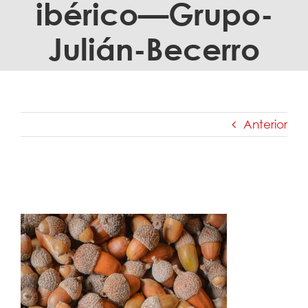
ibérico—Grupo-
Julián-Becerro
Anterior
La-importancia-de-las-bellotas-en-el-
cerdo-ibérico—Grupo-Julián-Becerro