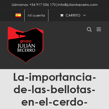
Saltar
Llámanos: +34 917 056 170|info@julianbecerro.com
al
contenido
CARRITO
Mi cuenta
La-importancia-
de-las-bellotas-
en-el-cerdo-