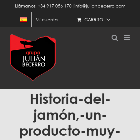
Saltar
Llámanos: +34 917 056 170|info@julianbecerro.com
al
contenido
CARRITO
Mi cuenta
Historia-del-
jamón,-un-
producto-muy-