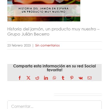
Historia del jamón, un producto muy nuestro –
Grupo Julián Becerro
23 febrero 2023
|
Sin comentarios
Comparta esta información en su red Social
favorita!
Facebook
X
Reddit
LinkedIn
WhatsApp
Tumblr
Pinterest
Vk
Correo
electrónico
Deja tu comentario
Comentar