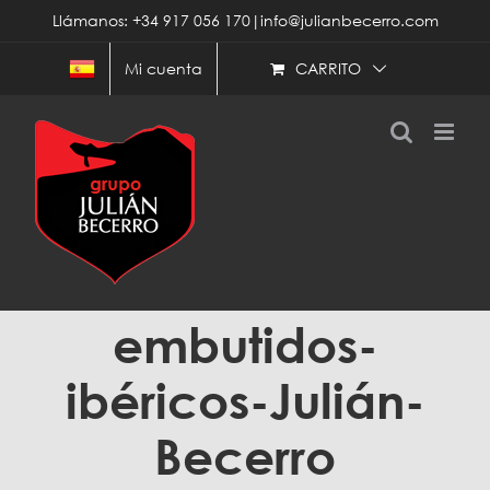
Saltar
Llámanos: +34 917 056 170|info@julianbecerro.com
al
contenido
CARRITO
Mi cuenta
embutidos-
ibéricos-Julián-
Becerro