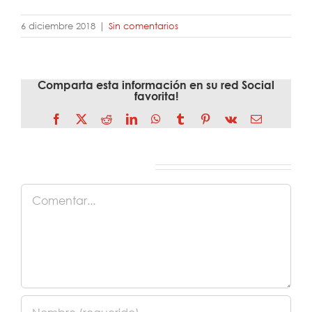
6 diciembre 2018
|
Sin comentarios
Comparta esta información en su red Social
favorita!
Facebook
X
Reddit
LinkedIn
WhatsApp
Tumblr
Pinterest
Vk
Correo
electrónico
Deja tu comentario
Comentar