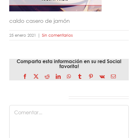
caldo casero de jamón
25 enero 2021
|
Sin comentarios
Comparta esta información en su red Social
favorita!
Facebook
X
Reddit
LinkedIn
WhatsApp
Tumblr
Pinterest
Vk
Correo
electrónico
Deja tu comentario
Comentar