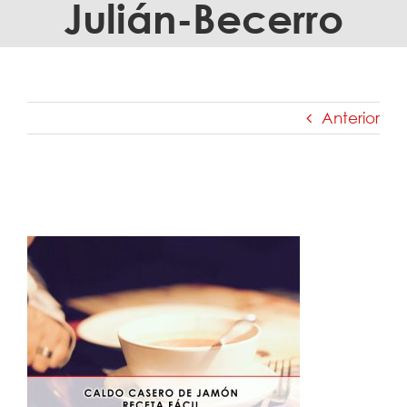
Julián-Becerro
Anterior
caldo-casero-de-jamón-receta-fácil—
Grupo-Julián-Becerro