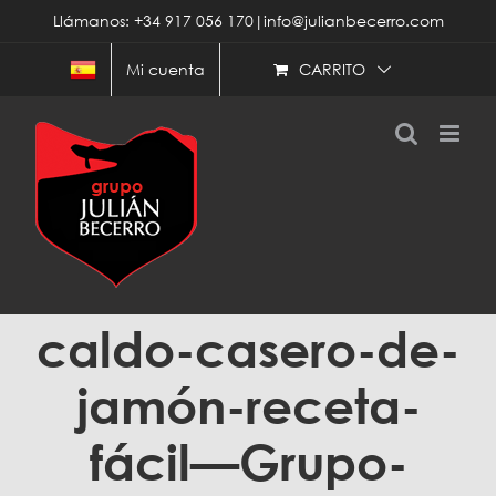
Saltar
Llámanos: +34 917 056 170|info@julianbecerro.com
al
contenido
CARRITO
Mi cuenta
caldo-casero-de-
jamón-receta-
fácil—Grupo-