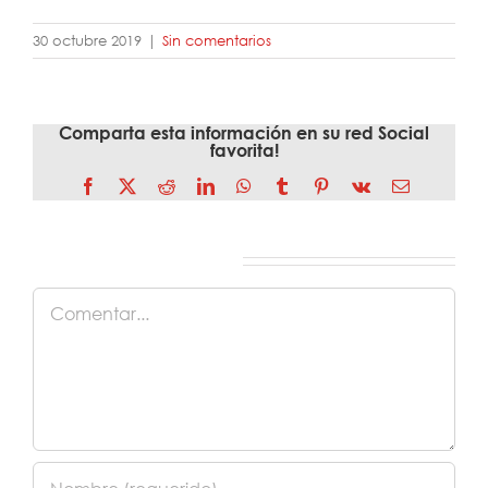
30 octubre 2019
|
Sin comentarios
Comparta esta información en su red Social
favorita!
Facebook
X
Reddit
LinkedIn
WhatsApp
Tumblr
Pinterest
Vk
Correo
electrónico
Deja tu comentario
Comentar