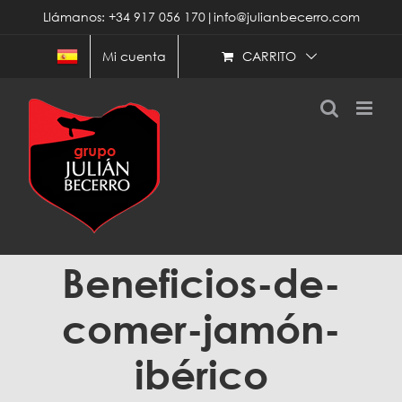
Saltar
Llámanos: +34 917 056 170|info@julianbecerro.com
al
contenido
CARRITO
Mi cuenta
Beneficios-de-
comer-jamón-
ibérico