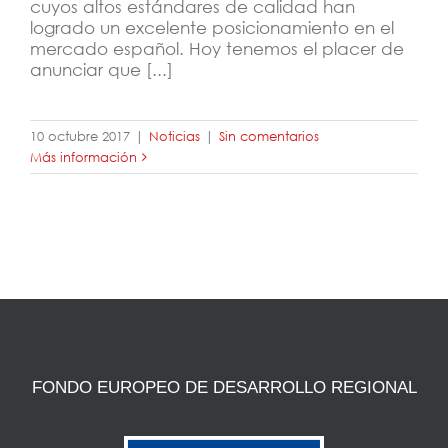
cuyos altos estándares de calidad han
logrado un excelente posicionamiento en el
mercado español. Hoy tenemos el placer de
anunciar que [...]
10 octubre 2017
|
Noticias
|
Sin comentarios
Más información
FONDO EUROPEO DE DESARROLLO REGIONAL