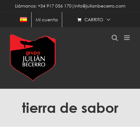
Saltar
Llámanos: +34 917 056 170|info@julianbecerro.com
al
contenido
CARRITO
Mi cuenta
tierra de sabor