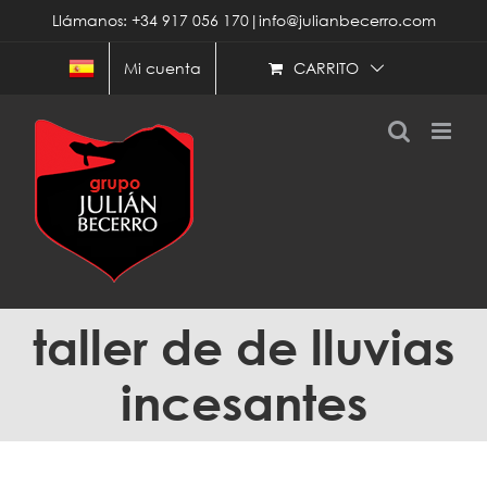
Saltar
Llámanos: +34 917 056 170|info@julianbecerro.com
al
contenido
CARRITO
Mi cuenta
taller de de lluvias
incesantes