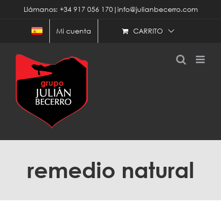
Saltar
Llámanos: +34 917 056 170|info@julianbecerro.com
al
contenido
CARRITO
Mi cuenta
remedio natural