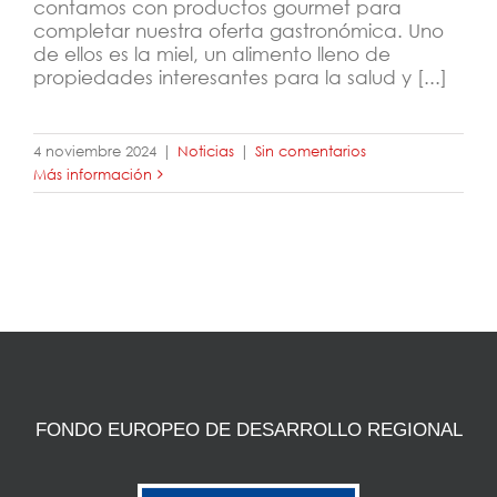
contamos con productos gourmet para
completar nuestra oferta gastronómica. Uno
de ellos es la miel, un alimento lleno de
propiedades interesantes para la salud y [...]
4 noviembre 2024
|
Noticias
|
Sin comentarios
Más información
FONDO EUROPEO DE DESARROLLO REGIONAL