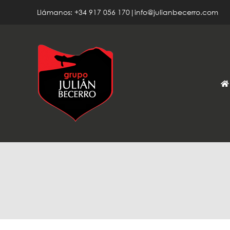
Saltar
Llámanos: +34 917 056 170|info@julianbecerro.com
al
contenido