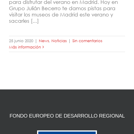
para disfrutar del verano en Madrid. Hoy en
Grupo Julián Becerro te damos pistas para
visitar los museos de Madrid este verano y
sacarles [...]
25 junio 2020
|
News
,
Noticias
|
Sin comentarios
Más información
FONDO EUROPEO DE DESARROLLO REGIONAL