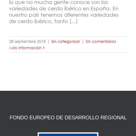
lo que no mucha gente conoce son las
variedades de cerdo ibérico en España. En
nuestro país tenemos diferentes variedades
de cerdo ibérico, tanto [...]
28 septiembre 2018
|
Sin categorizar
|
Sin comentarios
Más información
FONDO EUROPEO DE DESARROLLO REGIONAL