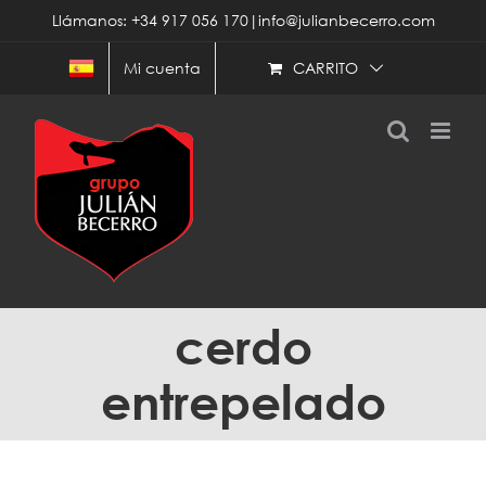
Saltar
Llámanos: +34 917 056 170|info@julianbecerro.com
al
contenido
CARRITO
Mi cuenta
cerdo
entrepelado