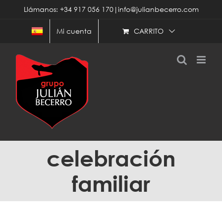
Saltar
Llámanos: +34 917 056 170|info@julianbecerro.com
al
contenido
CARRITO
Mi cuenta
celebración
familiar