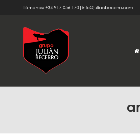
Saltar
Llámanos: +34 917 056 170|info@julianbecerro.com
al
contenido
a