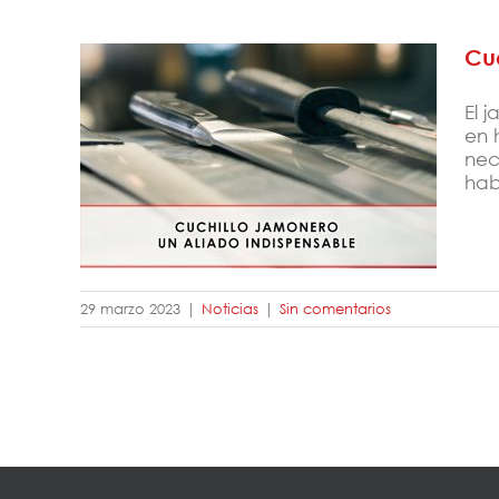
Cuc
El 
en 
nec
Cuchillo jamonero, un aliado
hab
imprescindible
29 marzo 2023
|
Noticias
|
Sin comentarios