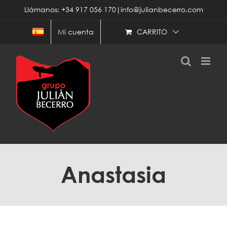
Saltar
Llámanos: +34 917 056 170|info@julianbecerro.com
al
contenido
CARRITO
Mi cuenta
Anastasia