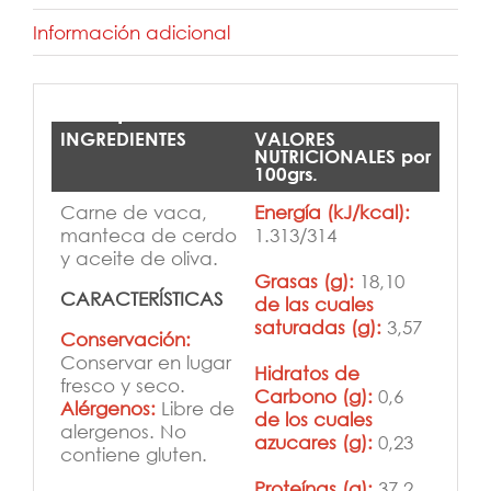
Información adicional
Descripción
INGREDIENTES
VALORES
NUTRICIONALES por
100grs.
Carne de vaca,
Energía (kJ/kcal):
manteca de cerdo
1.313/314
y aceite de oliva.
Grasas (g):
18,10
CARACTERÍSTICAS
de las cuales
saturadas (g):
3,57
Conservación:
Conservar en lugar
Hidratos de
fresco y seco.
Carbono (g):
0,6
Alérgenos:
Libre de
de los cuales
alergenos. No
azucares (g):
0,23
contiene gluten.
Proteínas (g):
37,2