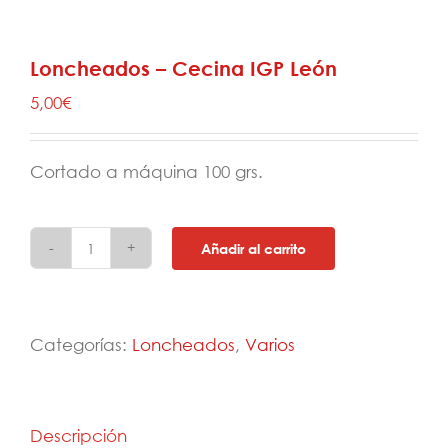
Loncheados – Cecina IGP León
5,00
€
Cortado a máquina 100 grs.
Añadir al carrito
Loncheados
-
Cecina
IGP
León
Categorías:
Loncheados
,
Varios
cantidad
Descripción