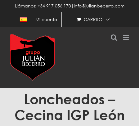
Saltar
Llámanos: +34 917 056 170|info@julianbecerro.com
al
contenido
CARRITO
Mi cuenta
Loncheados –
Cecina IGP León