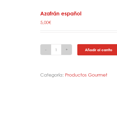
Azafrán español
5,00
€
Añadir al carrito
Azafrán
español
cantidad
Categoría:
Productos Gourmet