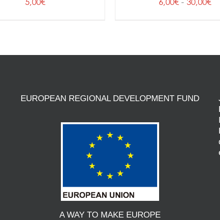
R
5,00
€
6,00
€
-
30,00
€
d
pr
d
6,
ha
30
EUROPEAN REGIONAL DEVELOPMENT FUND
A WAY TO MAKE EUROPE