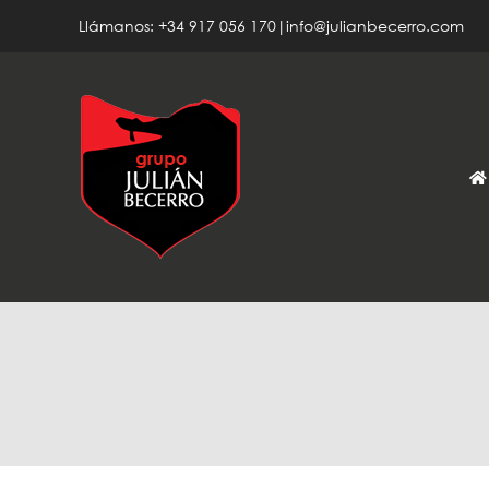
Saltar
Llámanos: +34 917 056 170|info@julianbecerro.com
al
contenido