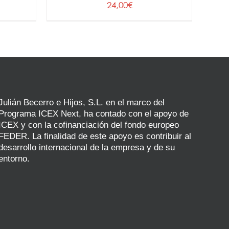
ango
24,00
€
LA
e
PÁGINA
ecios:
DE
esde
PRODUCTO
00€
sta
,00€
Julián Becerro e Hijos, S.L. en el marco del
Programa ICEX Next, ha contado con el apoyo de
ICEX y con la cofinanciación del fondo europeo
FEDER. La finalidad de este apoyo es contribuir al
desarrollo internacional de la empresa y de su
entorno.