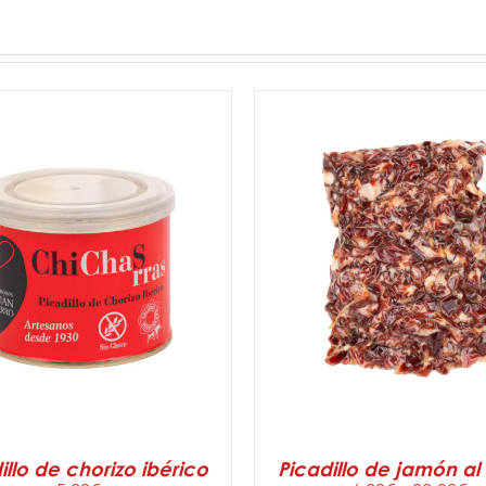
SELECCIONAR OPCIONES
R AL CARRITO
/
DETALLES
DETALLES
illo de chorizo ibérico
Picadillo de jamón al