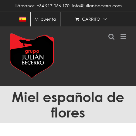
Saltar
Llámanos: +34 917 056 170|info@julianbecerro.com
al
contenido
CARRITO
Mi cuenta
Miel española de
flores