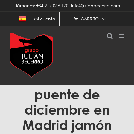
Saltar
Llámanos: +34 917 056 170|info@julianbecerro.com
al
contenido
CARRITO
Mi cuenta
puente de
diciembre en
Madrid jamón