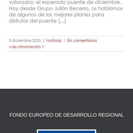
valorados: el esperado puente de diciembre.
Hoy desde Grupo Julián Becerro, os hablamos
de algunos de los mejores planes para
disfrutar del puente [...]
3 diciembre 2023
|
Noticias
|
Sin comentarios
Más información
FONDO EUROPEO DE DESARROLLO REGIONAL