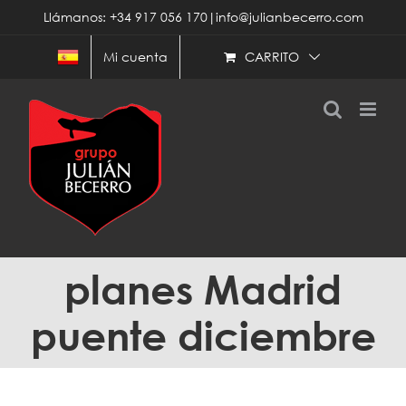
Saltar
Llámanos: +34 917 056 170|info@julianbecerro.com
al
contenido
CARRITO
Mi cuenta
planes Madrid
puente diciembre