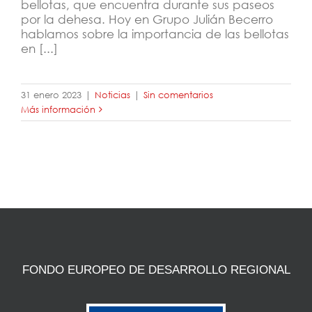
bellotas, que encuentra durante sus paseos
por la dehesa. Hoy en Grupo Julián Becerro
hablamos sobre la importancia de las bellotas
en [...]
31 enero 2023
|
Noticias
|
Sin comentarios
Más información
FONDO EUROPEO DE DESARROLLO REGIONAL