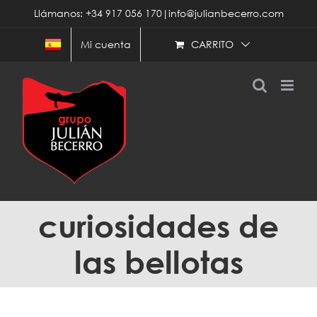
Saltar
Llámanos: +34 917 056 170|info@julianbecerro.com
al
contenido
CARRITO
Mi cuenta
curiosidades de
las bellotas