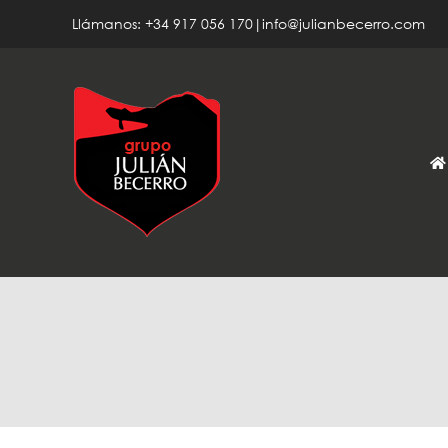
Saltar
Llámanos: +34 917 056 170|info@julianbecerro.com
al
contenido