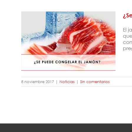
¿S
El 
que
con
¿Se puede congelar el jamón?
preg
8 noviembre 2017
|
Noticias
|
Sin comentarios