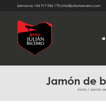
Saltar
Llámanos: +34 917 056 170|info@julianbecerro.com
al
contenido
Jamón de be
Inicio
Jamón de 