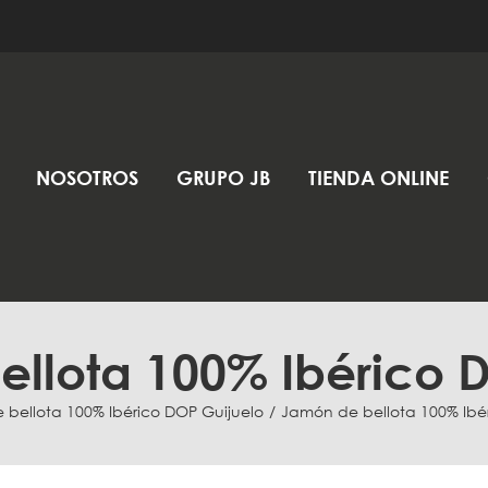
NOSOTROS
GRUPO JB
TIENDA ONLINE
llota 100% Ibérico 
bellota 100% Ibérico DOP Guijuelo
Jamón de bellota 100% Ibé