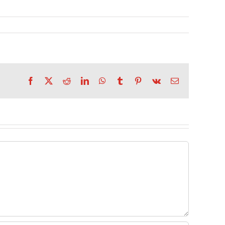
Facebook
X
Reddit
LinkedIn
WhatsApp
Tumblr
Pinterest
Vk
Correo
electrónico